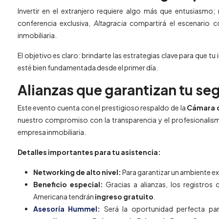
Invertir en el extranjero requiere algo más que entusiasmo;
conferencia exclusiva,
Altagracia
compartirá el escenario con
inmobiliaria.
El objetivo es claro: brindarte las estrategias clave para que tu
esté bien fundamentada desde el primer día.
Alianzas que garantizan tu se
Este evento cuenta con el prestigioso respaldo de la
Cámara 
nuestro compromiso con la transparencia y el profesionalis
empresa inmobiliaria.
Detalles importantes para tu asistencia:
Networking de alto nivel:
Para garantizar un ambiente ex
Beneficio especial:
Gracias a alianzas, los registro
Americana tendrán
ingreso gratuito
.
Asesoría Hummel
:
Será la oportunidad perfecta par