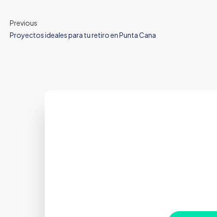
Previous
Proyectos ideales para tu retiro en Punta Cana
T
Estamos aquí
conf