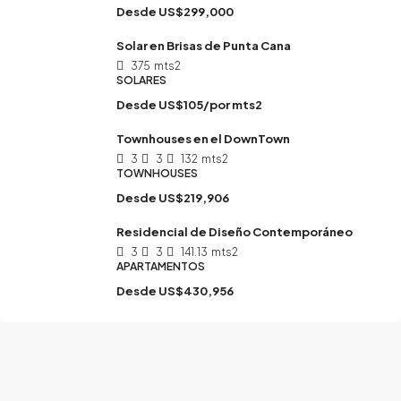
Desde
US$299,000
Solar en Brisas de Punta Cana
375
mts2
SOLARES
Desde
US$105/por mts2
Townhouses en el DownTown
3
3
132
mts2
TOWNHOUSES
Desde
US$219,906
Residencial de Diseño Contemporáneo
3
3
141.13
mts2
APARTAMENTOS
Desde
US$430,956