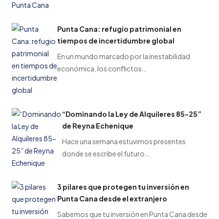
Punta Cana: refugio patrimonial en
tiempos de incertidumbre global
En un mundo marcado por la inestabilidad
económica, los conflictos…
“Dominando la Ley de Alquileres 85-25”
de Reyna Echenique
Hace una semana estuvimos presentes
donde se escribe el futuro…
3 pilares que protegen tu inversión en
Punta Cana desde el extranjero
Sabemos que tu inversión en Punta Cana desde