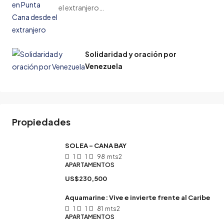
el extranjero…
Solidaridad y oración por
Venezuela
Propiedades
SOLEA – CANA BAY
1
1
98
mts2
APARTAMENTOS
US$230,500
Aquamarine: Vive e invierte frente al Caribe
1
1
81
mts2
APARTAMENTOS