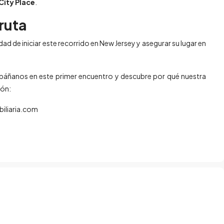
City Place
.
ruta
dad de iniciar este recorrido en New Jersey y asegurar su lugar en
ñanos en este primer encuentro y descubre por qué nuestra
ión:
iliaria.com