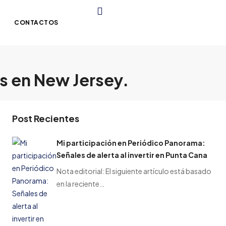
CONTACTOS
os en New Jersey.
Post Recientes
Mi participación en Periódico Panorama:
Señales de alerta al invertir en Punta Cana
Nota editorial: El siguiente artículo está basado
en la reciente…