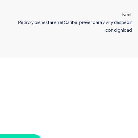
Next
Retiro y bienestar en el Caribe: prever para vivir y despedir
con dignidad
u próxima inversión comien
con una conversación
 para orientarte, responder tus preguntas y ayudarte a tomar d
ianza en uno de los mercados inmobiliarios más dinámicos del Ca