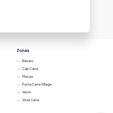
Zonas
Bávaro
Cap Cana
Macao
Punta Cana Village
Verón
Vista Cana