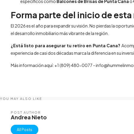
específicos como
Balcones de Brisas de Punta Cana
o
Forma parte del inicio de esta 
El 2026 es el año para expandir su visión. No pierdas la oportuni
el desarrollo inmobiliario más vibrante de la región.
¿Está listo para asegurar tu retiro en Punta Cana?
Acompá
experiencia de casi dos décadas marca la diferencia en su invers
Más información aquí: +1 (809) 480-0077 - info@hummelinmob
YOU MAY ALSO LIKE
POST AUTHOR
Andrea Nieto
All Posts