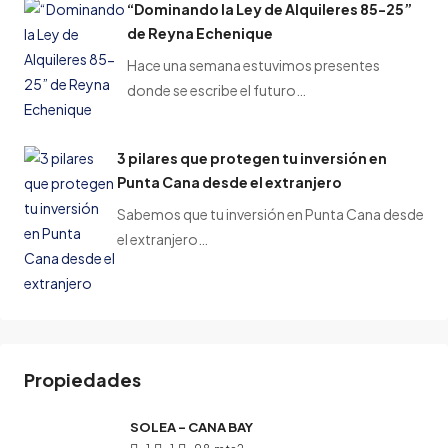
“Dominando la Ley de Alquileres 85-25”
de Reyna Echenique
Hace una semana estuvimos presentes
donde se escribe el futuro…
3 pilares que protegen tu inversión en
Punta Cana desde el extranjero
Sabemos que tu inversión en Punta Cana desde
el extranjero…
Propiedades
SOLEA – CANA BAY