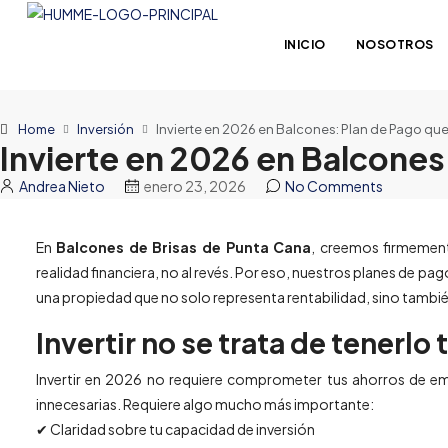
INICIO
NOSOTROS
Home
Inversión
Invierte en 2026 en Balcones: Plan de Pago que
Invierte en 2026 en Balcones
Andrea Nieto
enero 23, 2026
No Comments
En
Balcones de Brisas de Punta Cana
, creemos firmement
realidad financiera, no al revés. Por eso, nuestros planes de 
una propiedad que no solo representa rentabilidad, sino también
Invertir no se trata de tenerlo
Invertir en 2026 no requiere comprometer tus ahorros de emer
innecesarias. Requiere algo mucho más importante:
✔ Claridad sobre tu capacidad de inversión