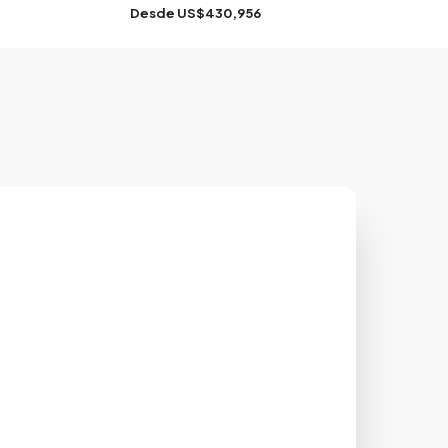
Desde
US$430,956
za
ecisiones con
ribe.