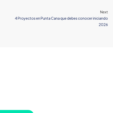
Next
4 Proyectos en Punta Cana que debes conocer iniciando
2026
u próxima inversión comien
con una conversación
 para orientarte, responder tus preguntas y ayudarte a tomar d
ianza en uno de los mercados inmobiliarios más dinámicos del Ca