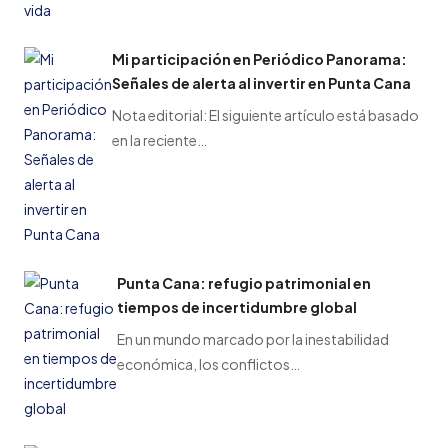
Mi participación en Periódico Panorama:
Señales de alerta al invertir en Punta Cana
Nota editorial: El siguiente artículo está basado
en la reciente…
Punta Cana: refugio patrimonial en
tiempos de incertidumbre global
En un mundo marcado por la inestabilidad
económica, los conflictos…