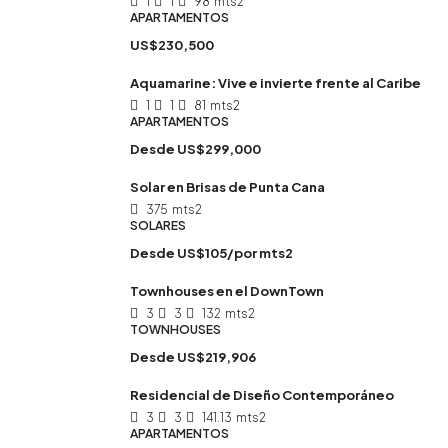
1
1
98
mts2
APARTAMENTOS
US$230,500
Aquamarine: Vive e invierte frente al Caribe
1
1
81
mts2
APARTAMENTOS
Desde
US$299,000
Solar en Brisas de Punta Cana
375
mts2
SOLARES
Desde
US$105/por mts2
Townhouses en el DownTown
3
3
132
mts2
TOWNHOUSES
Desde
US$219,906
Residencial de Diseño Contemporáneo
3
3
141.13
mts2
APARTAMENTOS