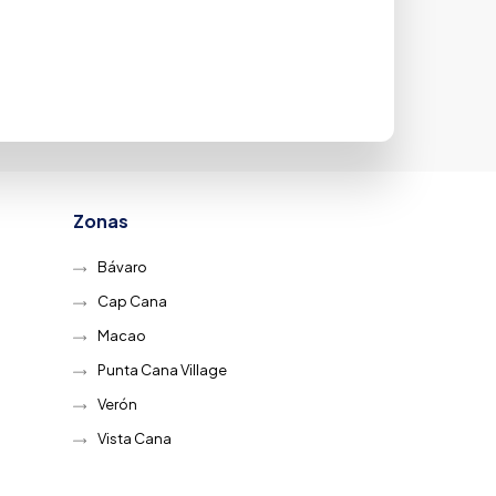
Zonas
Bávaro
Cap Cana
Macao
Punta Cana Village
Verón
Vista Cana