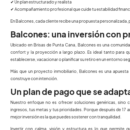
✔ Un plan estructurado y realista
✔ Acompañamiento profesional que cuide tu estabilidad financ
En Balcones, cada cliente recibe una propuesta personalizada, p
Balcones: una inversión con p
Ubicado en Brisas de Punta Cana, Balcones es una comunidad 
confort y la proyección a largo plazo. Es ideal tanto para 
establecerse, vacacionar o planificar su retiro en un entorno s
Más que un proyecto inmobiliario, Balcones es una apuesta p
construye con intención.
Un plan de pago que se adapta 
Nuestro enfoque no es ofrecer soluciones genéricas, sino 
ingresos, tus metas y tus prioridades. Porque después de 17 a
mejor inversión es la que puedes sostener con tranquilidad.
Invertir con calma, visión y estructura es lo que permite q