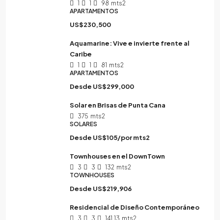
1
1
98
mts2
APARTAMENTOS
US$230,500
Aquamarine: Vive e invierte frente al
Caribe
1
1
81
mts2
APARTAMENTOS
Desde
US$299,000
Solar en Brisas de Punta Cana
375
mts2
SOLARES
Desde
US$105/por mts2
Townhouses en el DownTown
3
3
132
mts2
TOWNHOUSES
Desde
US$219,906
Residencial de Diseño Contemporáneo
3
3
141.13
mts2