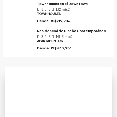
Townhouses en el DownTown
3
3
132
mts2
TOWNHOUSES
Desde
US$219,906
Residencial de Diseño Contemporáneo
3
3
141.13
mts2
APARTAMENTOS
Desde
US$430,956