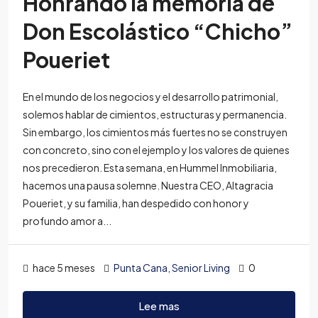
Honrando la memoria de
Don Escolástico “Chicho”
Poueriet
En el mundo de los negocios y el desarrollo patrimonial,
solemos hablar de cimientos, estructuras y permanencia.
Sin embargo, los cimientos más fuertes no se construyen
con concreto, sino con el ejemplo y los valores de quienes
nos precedieron. Esta semana, en Hummel Inmobiliaria,
hacemos una pausa solemne. Nuestra CEO, Altagracia
Poueriet, y su familia, han despedido con honor y
profundo amor a...
hace 5 meses
Punta Cana
,
Senior Living
0
Lee mas