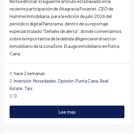
Nota editorial: El siguiente artículo está basado en la
reciente participación de Altagracia Poueriet, CEO de
Hummel Inmobiliaria, para la edición de julio 2026 del
periódico digital Panorama, dentro de su reportaje
especial titulado "Señales de alerta", donde conversamos
sobre la importancia de la debida diligencia en el sector
inmobiliario de la zona Este. El auge inmobiliario en Punta
Cana...
hace 2 semanas
Inversión
,
Novedades
,
Opinión
,
Punta Cana
,
Real
Estate
,
Tips
0
Lee mas