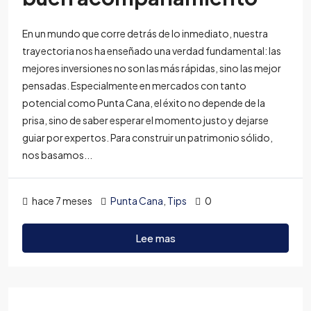
En un mundo que corre detrás de lo inmediato, nuestra
trayectoria nos ha enseñado una verdad fundamental: las
mejores inversiones no son las más rápidas, sino las mejor
pensadas. Especialmente en mercados con tanto
potencial como Punta Cana, el éxito no depende de la
prisa, sino de saber esperar el momento justo y dejarse
guiar por expertos. Para construir un patrimonio sólido,
nos basamos...
hace 7 meses
Punta Cana
,
Tips
0
Lee mas