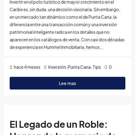
Invertir en el polo turístico de mayor crecimiento en el
Caribe es, sin duda, una decisión visionaria. Sin embargo,
en un mercado tan dinámico como el de Punta Cana, la
diferencia entre una transacción común y una inversión
patrimonial inteligente radica en los detalles que no
aparecen en los catálogos de venta. Con casi dos décadas
de experiencia en Hummel Inmobiliaria, hemos...
hace 4 meses
Inversión
,
Punta Cana
,
Tips
0
Lee mas
El Legado de un Roble: