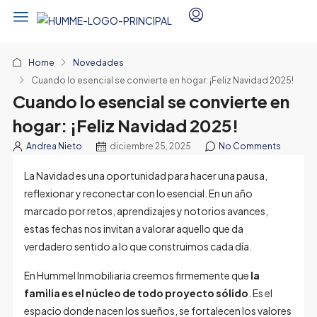
Home
Novedades
Cuando lo esencial se convierte en hogar: ¡Feliz Navidad 2025!
Cuando lo esencial se convierte en
hogar: ¡Feliz Navidad 2025!
Andrea Nieto
diciembre 25, 2025
No Comments
La Navidad es una oportunidad para hacer una pausa,
reflexionar y reconectar con lo esencial. En un año
marcado por retos, aprendizajes y notorios avances,
estas fechas nos invitan a valorar aquello que da
verdadero sentido a lo que construimos cada día.
En Hummel Inmobiliaria creemos firmemente que
la
familia es el núcleo de todo proyecto sólido
. Es el
espacio donde nacen los sueños, se fortalecen los valores