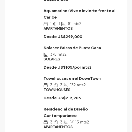
Aquamarine: Vive e invierte frente al
Caribe
1
1
81
mts2
APARTAMENTOS
Desde
US$299,000
Solar en Brisas de Punta Cana
375
mts2
SOLARES
Desde
US$105/por mts2
Townhouses en el DownTown
3
3
132
mts2
TOWNHOUSES
Desde
US$219,906
Residencial de Diseño
Contemporáneo
3
3
141.13
mts2
APARTAMENTOS