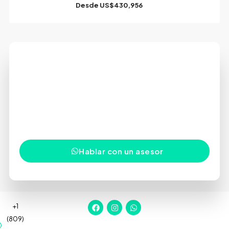
Desde
US$430,956
Tu próxima inversión comienza
con una conversación
Estamos aquí para orientarte, responder tus
preguntas y ayudarte a tomar decisiones con
confianza en uno de los mercados inmobiliarios más
dinámicos del Caribe.
Hablar con un asesor
+1
(809)