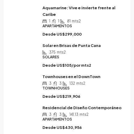
Aquamarine: Vive e invierte frente al
Caribe
1
1
81
mts2
APARTAMENTOS
Desde
US$299,000
Solar en Brisas de Punta Cana
375
mts2
SOLARES
Desde
US$105/por mts2
Townhouses en el DownTown
3
3
132
mts2
TOWNHOUSES
Desde
US$219,906
Residencial de Diseño Contemporáneo
3
3
141.13
mts2
APARTAMENTOS
Desde
US$430,956