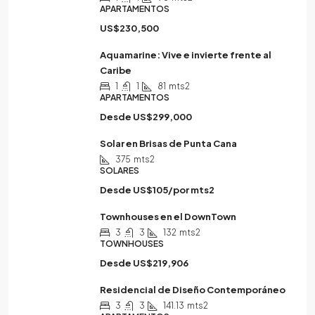
APARTAMENTOS
US$230,500
Aquamarine: Vive e invierte frente al
Caribe
1
1
81
mts2
APARTAMENTOS
Desde
US$299,000
Solar en Brisas de Punta Cana
375
mts2
SOLARES
Desde
US$105/por mts2
Townhouses en el DownTown
3
3
132
mts2
TOWNHOUSES
Desde
US$219,906
Residencial de Diseño Contemporáneo
3
3
141.13
mts2