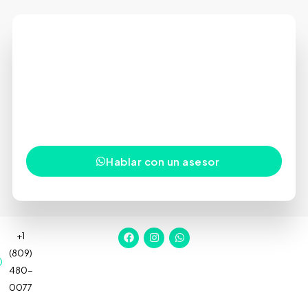
Tu próxima inversión comienza
con una conversación
Estamos aquí para orientarte, responder tus
preguntas y ayudarte a tomar decisiones con
confianza en uno de los mercados inmobiliarios más
dinámicos del Caribe.
Hablar con un asesor
+1
(809)
480-
0077