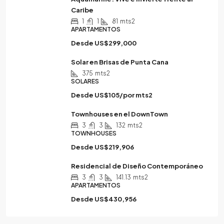
Caribe
1
1
81
mts2
APARTAMENTOS
Desde
US$299,000
Solar en Brisas de Punta Cana
375
mts2
SOLARES
Desde
US$105/por mts2
Townhouses en el DownTown
3
3
132
mts2
TOWNHOUSES
Desde
US$219,906
Residencial de Diseño Contemporáneo
3
3
141.13
mts2
APARTAMENTOS
Desde
US$430,956