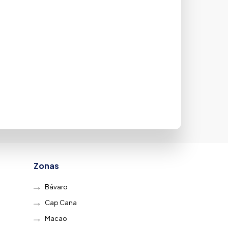
ecisiones con
ribe.
Zonas
Bávaro
Cap Cana
Macao