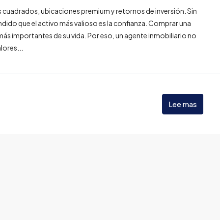
s cuadrados, ubicaciones premium y retornos de inversión. Sin
dido que el activo más valioso es la confianza. Comprar una
ás importantes de su vida. Por eso, un agente inmobiliario no
lores...
Lee mas