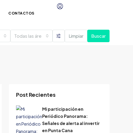
CONTACTOS
Todas las áreas
Limpiar
Buscar
Post Recientes
Mi participación en
Periódico Panorama:
Señales de alerta al invertir
en Punta Cana