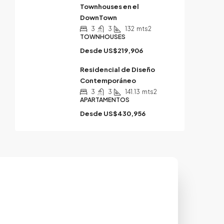
Townhouses en el
DownTown
3
3
132
mts2
TOWNHOUSES
Desde
US$219,906
Residencial de Diseño
Contemporáneo
3
3
141.13
mts2
APARTAMENTOS
Desde
US$430,956
za