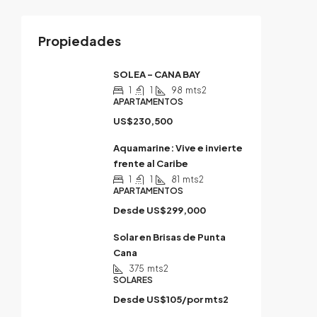
Propiedades
SOLEA – CANA BAY
1
1
98
mts2
APARTAMENTOS
US$230,500
Aquamarine: Vive e invierte
frente al Caribe
1
1
81
mts2
APARTAMENTOS
Desde
US$299,000
Solar en Brisas de Punta
Cana
375
mts2
SOLARES
Desde
US$105/por mts2