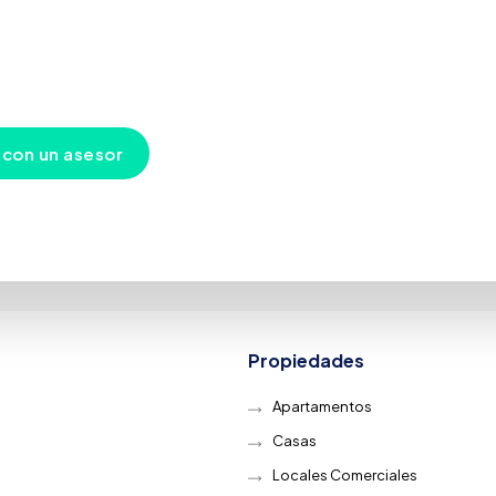
con una conversación
 para orientarte, responder tus preguntas y ayudarte a tomar d
ianza en uno de los mercados inmobiliarios más dinámicos del Ca
 con un asesor
Propiedades
Apartamentos
Casas
Locales Comerciales