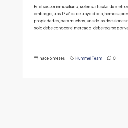
En el sector inmobiliario, solemos hablar de metro
embargo, tras 17 años de trayectoria, hemos apren
propiedad es, para muchos, una de las decisiones m
solo debe conocer el mercado; debe regirse por va
hace 6 meses
Hummel Team
0