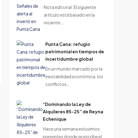
Nota editorial: El siguiente
artículo está basado en la
reciente…
Punta Cana: refugio
patrimonial en tiempos de
incertidumbre global
En un mundo marcado por la
inestabilidad económica, los
conflictos…
“Dominando la Ley de
Alquileres 85-25” de Reyna
Echenique
Hace una semana estuvimos
presentes donde se escribe el