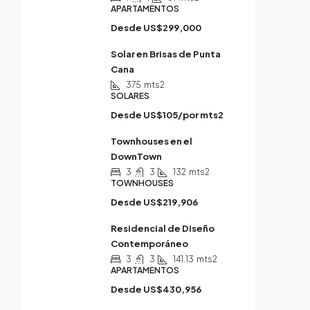
APARTAMENTOS
Desde
US$299,000
Solar en Brisas de Punta
Cana
375
mts2
SOLARES
Desde
US$105/por mts2
Townhouses en el
DownTown
3
3
132
mts2
TOWNHOUSES
Desde
US$219,906
Residencial de Diseño
Contemporáneo
3
3
141.13
mts2
APARTAMENTOS
Desde
US$430,956