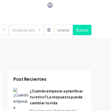
Todas las áreas
Limpiar
Buscar
Post Recientes
¿Cuándo empezar a planificar
tu retiro? La respuesta puede
cambiar tu vida
No existe una edad “perfecta”