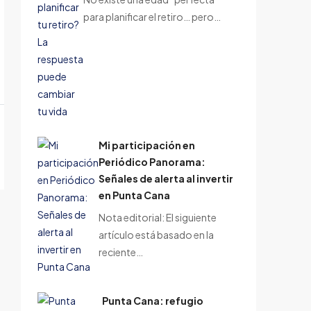
para planificar el retiro… pero…
Mi participación en
Periódico Panorama:
Señales de alerta al invertir
en Punta Cana
Nota editorial: El siguiente
artículo está basado en la
reciente…
Punta Cana: refugio