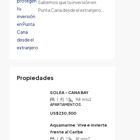
Sabemos que tu inversión en
Punta Cana desde el extranjero…
Propiedades
SOLEA – CANA BAY
1
1
98
mts2
APARTAMENTOS
US$230,500
Aquamarine: Vive e invierte
frente al Caribe
1
1
81
mts2