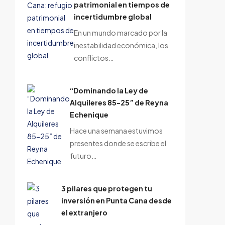
patrimonial en tiempos de
incertidumbre global
En un mundo marcado por la
inestabilidad económica, los
conflictos…
“Dominando la Ley de
Alquileres 85-25” de Reyna
Echenique
Hace una semana estuvimos
presentes donde se escribe el
futuro…
3 pilares que protegen tu
inversión en Punta Cana desde
el extranjero