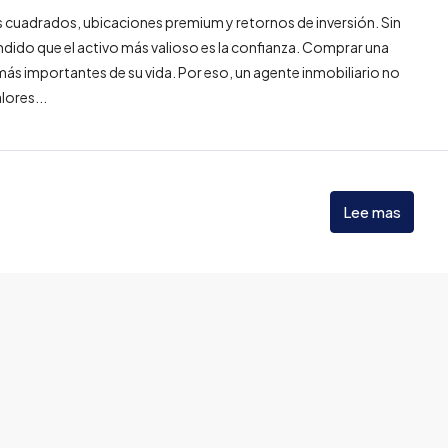
s cuadrados, ubicaciones premium y retornos de inversión. Sin
dido que el activo más valioso es la confianza. Comprar una
ás importantes de su vida. Por eso, un agente inmobiliario no
lores...
Lee mas