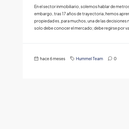
En el sector inmobiliario, solemos hablar de metro
embargo, tras 17 años de trayectoria, hemos apren
propiedad es, para muchos, una de las decisiones m
solo debe conocer el mercado; debe regirse por va
hace 6 meses
Hummel Team
0