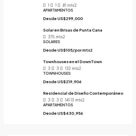
1
1
81
mts2
APARTAMENTOS
Desde
US$299,000
Solar en Brisas de Punta Cana
375
mts2
SOLARES
Desde
US$105/por mts2
Townhouses en el DownTown
3
3
132
mts2
TOWNHOUSES
Desde
US$219,906
Residencial de Diseño Contemporáneo
3
3
141.13
mts2
APARTAMENTOS
Desde
US$430,956