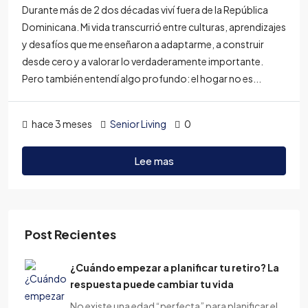
Durante más de 2 dos décadas viví fuera de la República
Dominicana. Mi vida transcurrió entre culturas, aprendizajes
y desafíos que me enseñaron a adaptarme, a construir
desde cero y a valorar lo verdaderamente importante.
Pero también entendí algo profundo: el hogar no es...
hace 3 meses
Senior Living
0
Lee mas
Post Recientes
¿Cuándo empezar a planificar tu retiro? La
respuesta puede cambiar tu vida
No existe una edad “perfecta” para planificar el