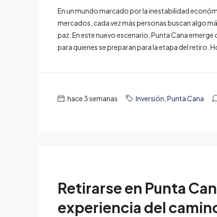
En un mundo marcado por la inestabilidad económica
mercados, cada vez más personas buscan algo más q
paz. En este nuevo escenario, Punta Cana emerge 
para quienes se preparan para la etapa del retiro. H
hace 3 semanas
Inversión
,
Punta Cana
Retirarse en Punta Can
experiencia del camin