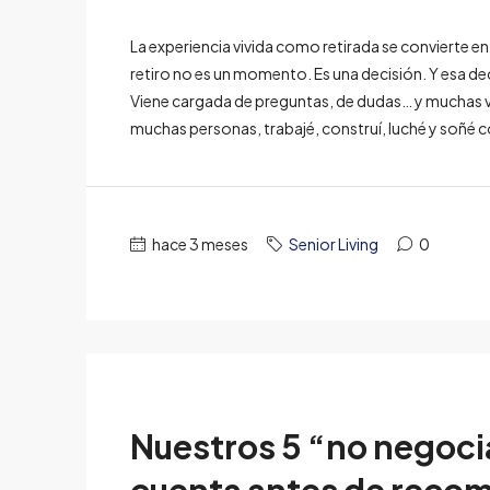
La experiencia vivida como retirada se convierte e
retiro no es un momento. Es una decisión. Y esa d
Viene cargada de preguntas, de dudas… y muchas ve
muchas personas, trabajé, construí, luché y soñé c
hace 3 meses
Senior Living
0
Nuestros 5 “no negoc