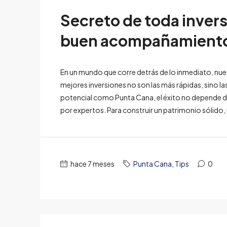
Secreto de toda invers
buen acompañamient
En un mundo que corre detrás de lo inmediato, nue
mejores inversiones no son las más rápidas, sino 
potencial como Punta Cana, el éxito no depende de 
por expertos. Para construir un patrimonio sólido
hace 7 meses
Punta Cana
,
Tips
0