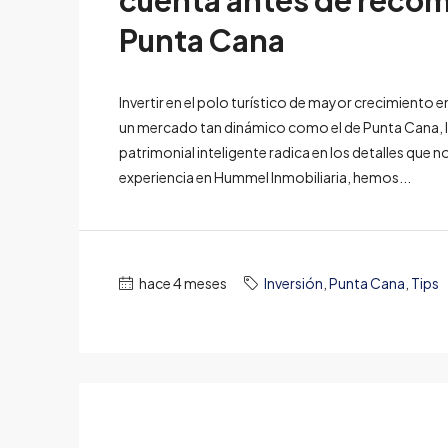
cuenta antes de recom
Punta Cana
Invertir en el polo turístico de mayor crecimiento e
un mercado tan dinámico como el de Punta Cana, la
patrimonial inteligente radica en los detalles que
experiencia en Hummel Inmobiliaria, hemos...
hace 4 meses
Inversión
,
Punta Cana
,
Tips