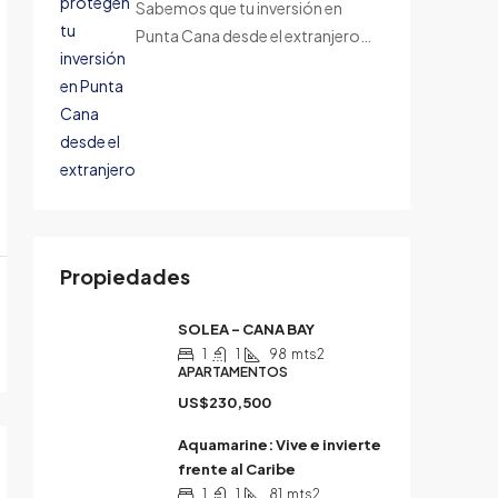
Sabemos que tu inversión en
Punta Cana desde el extranjero…
Propiedades
SOLEA – CANA BAY
1
1
98
mts2
APARTAMENTOS
US$230,500
Aquamarine: Vive e invierte
frente al Caribe
1
1
81
mts2