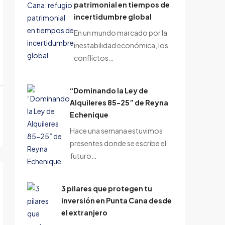
patrimonial en tiempos de
incertidumbre global
En un mundo marcado por la
inestabilidad económica, los
conflictos…
“Dominando la Ley de
Alquileres 85-25” de Reyna
Echenique
Hace una semana estuvimos
presentes donde se escribe el
futuro…
3 pilares que protegen tu
inversión en Punta Cana desde
el extranjero