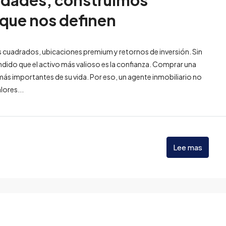
edades, construimos
 que nos definen
s cuadrados, ubicaciones premium y retornos de inversión. Sin
dido que el activo más valioso es la confianza. Comprar una
ás importantes de su vida. Por eso, un agente inmobiliario no
lores...
Lee mas