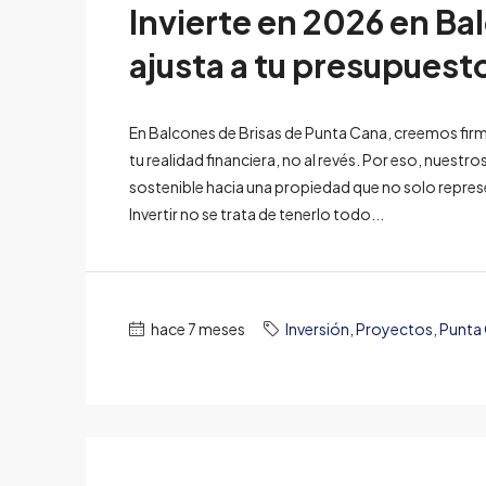
Invierte en 2026 en Ba
ajusta a tu presupuest
En Balcones de Brisas de Punta Cana, creemos firm
tu realidad financiera, no al revés. Por eso, nue
sostenible hacia una propiedad que no solo represe
Invertir no se trata de tenerlo todo...
hace 7 meses
Inversión
,
Proyectos
,
Punta