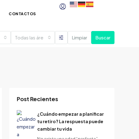
CONTACTOS
Todas las áreas
Limpiar
Buscar
Post Recientes
¿Cuándo empezar a planificar
tu retiro? La respuesta puede
cambiar tu vida
No existe una edad “perfecta”