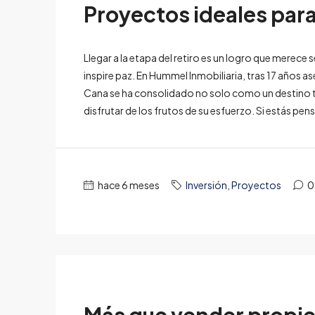
Proyectos ideales para
Llegar a la etapa del retiro es un logro que merece
inspire paz. En Hummel Inmobiliaria, tras 17 años 
Cana se ha consolidado no solo como un destino t
disfrutar de los frutos de su esfuerzo. Si estás pen
hace 6 meses
Inversión
,
Proyectos
0