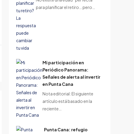
para planificar el retiro… pero…
Mi participación en
Periódico Panorama:
Señales de alerta al invertir
en Punta Cana
Nota editorial: El siguiente
artículo está basado en la
reciente…
Punta Cana: refugio