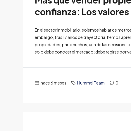
Más que vender propi
confianza: Los valores
En el sector inmobiliario, solemos hablar de metro
embargo, tras 17 años de trayectoria, hemos apren
propiedad es, para muchos, una de las decisiones m
solo debe conocer el mercado; debe regirse por va
hace 6 meses
Hummel Team
0