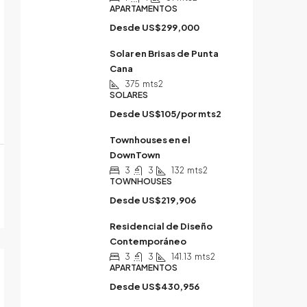
APARTAMENTOS
Desde
US$299,000
Solar en Brisas de Punta
Cana
375
mts2
SOLARES
Desde
US$105/por mts2
Townhouses en el
DownTown
3
3
132
mts2
TOWNHOUSES
Desde
US$219,906
Residencial de Diseño
Contemporáneo
3
3
141.13
mts2
APARTAMENTOS
Desde
US$430,956