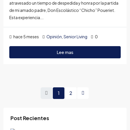
atravesado un tiempo de despedida y honra por la partida
de mi amado padre, Don Escolástico “Chicho” Poueriet.
Esta experiencia...
hace 5 meses
Opinión
,
Senior Living
0
Lee mas
1
2
Post Recientes