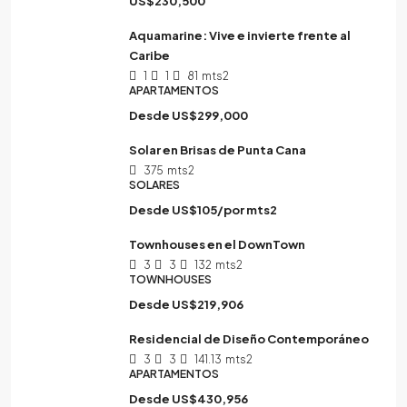
US$230,500
Aquamarine: Vive e invierte frente al
Caribe
1
1
81
mts2
APARTAMENTOS
Desde
US$299,000
Solar en Brisas de Punta Cana
375
mts2
SOLARES
Desde
US$105/por mts2
Townhouses en el DownTown
3
3
132
mts2
TOWNHOUSES
Desde
US$219,906
Residencial de Diseño Contemporáneo
3
3
141.13
mts2
APARTAMENTOS
Desde
US$430,956