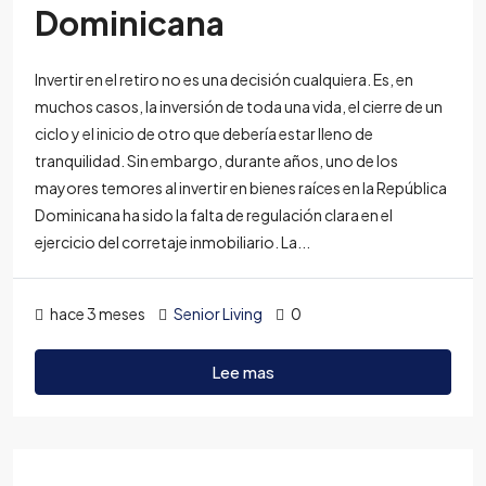
Dominicana
Invertir en el retiro no es una decisión cualquiera. Es, en
muchos casos, la inversión de toda una vida, el cierre de un
ciclo y el inicio de otro que debería estar lleno de
tranquilidad. Sin embargo, durante años, uno de los
mayores temores al invertir en bienes raíces en la República
Dominicana ha sido la falta de regulación clara en el
ejercicio del corretaje inmobiliario. La...
hace 3 meses
Senior Living
0
Lee mas