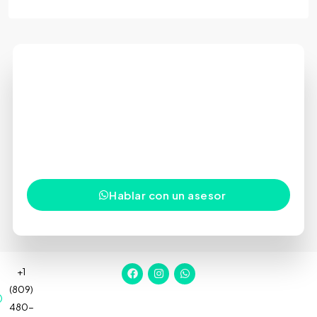
Tu próxima inversión comienza
con una conversación
Estamos aquí para orientarte, responder tus
preguntas y ayudarte a tomar decisiones con
confianza en uno de los mercados inmobiliarios más
dinámicos del Caribe.
Hablar con un asesor
+1
(809)
480-