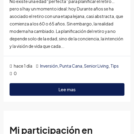
No existe una edad “perfecta” para planificar el retiro…
pero sí hay un momento ideal: hoy Durante años se ha
asociado el retiro con una etapa lejana, casi abstracta, que
comienza a los 60 o 65 años. Sin embargo, la realidad
moderna ha cambiado. La planificación del retiro ya no
depende solo de la edad, sino de la conciencia, la intención
y la visión de vida que cada...
hace 1 día
Inversión
,
Punta Cana
,
Senior Living
,
Tips
0
Lee mas
Mi participación en