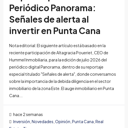
Periódico Panorama:
Señales de alerta al
invertir en Punta Cana
Nota editorial: El siguiente artículo está basado en la
reciente participación de Altagracia Poueriet, CEO de
Hummel Inmobiliaria, para la edición de julio 2026 del
periódico digital Panorama, dentro de su reportaje
especial titulado "Señales de alerta", donde conversamos
sobre la importancia de la debida diligencia en el sector
inmobiliario de la zona Este. El auge inmobiliario en Punta
Cana...
hace 2 semanas
Inversión
,
Novedades
,
Opinión
,
Punta Cana
,
Real