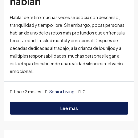
hablan
Hablar de retiro muchas veces se asocia con descanso,
tranquilidad y tiempo libre. Sin embargo, pocas personas
hablan de uno de los retos más profundos que enfrenta la
tercera edad: la salud mental y emocional. Después de
décadas dedicadas al trabajo, a la crianza de los hijos y a
múltiples responsabilidades, muchas personas llegan a
esta etapa descubriendo una realidad silenciosa: el vacío
emocional...
hace 2 meses
Senior Living
0
Lee mas