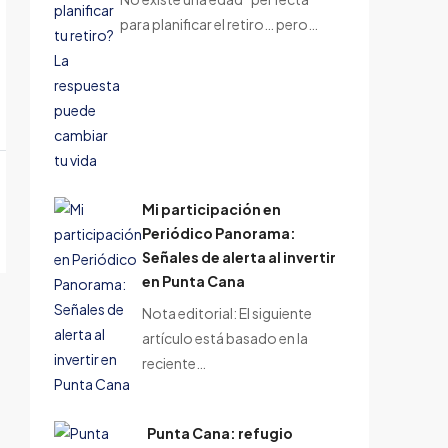
para planificar el retiro… pero…
Mi participación en
Periódico Panorama:
Señales de alerta al invertir
en Punta Cana
Nota editorial: El siguiente
artículo está basado en la
reciente…
Punta Cana: refugio