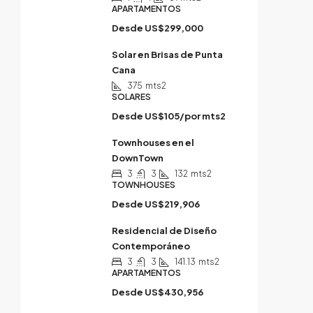
APARTAMENTOS
Desde
US$299,000
Solar en Brisas de Punta
Cana
375
mts2
SOLARES
Desde
US$105/por mts2
Townhouses en el
DownTown
3
3
132
mts2
TOWNHOUSES
Desde
US$219,906
Residencial de Diseño
Contemporáneo
3
3
141.13
mts2
APARTAMENTOS
Desde
US$430,956