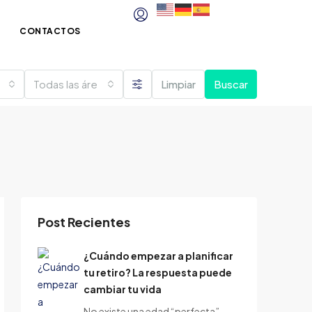
CONTACTOS
Todas las áreas
Limpiar
Buscar
Post Recientes
¿Cuándo empezar a planificar
tu retiro? La respuesta puede
cambiar tu vida
No existe una edad “perfecta”