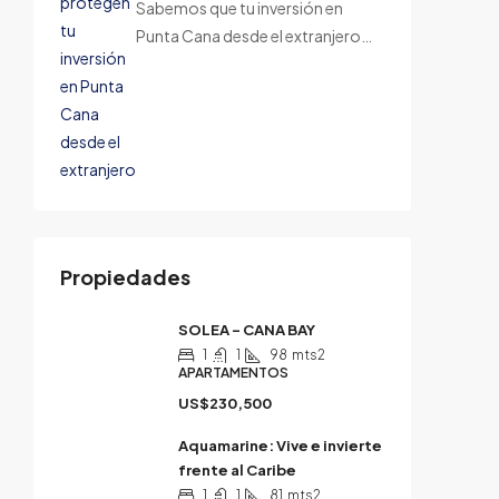
Sabemos que tu inversión en
Punta Cana desde el extranjero…
Propiedades
SOLEA – CANA BAY
1
1
98
mts2
APARTAMENTOS
US$230,500
Aquamarine: Vive e invierte
frente al Caribe
1
1
81
mts2