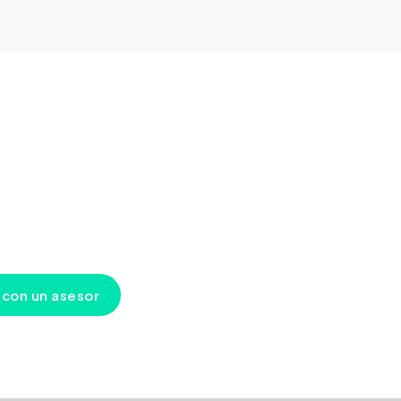
u próxima inversión comien
con una conversación
 para orientarte, responder tus preguntas y ayudarte a tomar d
ianza en uno de los mercados inmobiliarios más dinámicos del Ca
 con un asesor