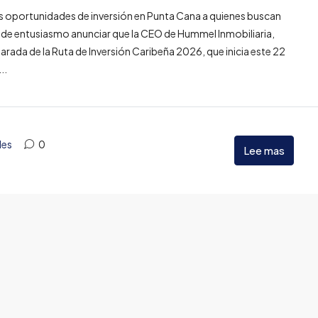
s oportunidades de inversión en Punta Cana a quienes buscan
a de entusiasmo anunciar que la CEO de Hummel Inmobiliaria,
parada de la Ruta de Inversión Caribeña 2026, que inicia este 22
..
des
0
Lee mas