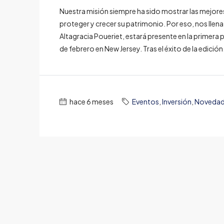
Nuestra misión siempre ha sido mostrar las mejore
proteger y crecer su patrimonio. Por eso, nos llen
Altagracia Poueriet, estará presente en la primera 
de febrero en New Jersey. Tras el éxito de la edición.
hace 6 meses
Eventos
,
Inversión
,
Noveda