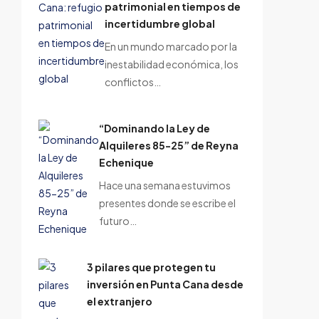
patrimonial en tiempos de
incertidumbre global
En un mundo marcado por la
inestabilidad económica, los
conflictos…
“Dominando la Ley de
Alquileres 85-25” de Reyna
Echenique
Hace una semana estuvimos
presentes donde se escribe el
futuro…
3 pilares que protegen tu
inversión en Punta Cana desde
el extranjero