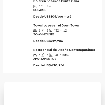
Solar en Brisas de Punta Cana
375
mts2
SOLARES
Desde
US$105/por mts2
Townhouses en el DownTown
3
3
132
mts2
TOWNHOUSES
Desde
US$219,906
Residencial de Diseño Contemporáneo
3
3
141.13
mts2
APARTAMENTOS
Desde
US$430,956
Tu próxima inversión comienza
con una conversación
Estamos aquí para orientarte, responder tus