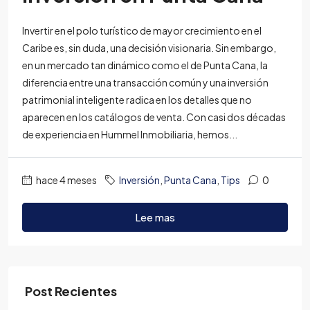
Invertir en el polo turístico de mayor crecimiento en el
Caribe es, sin duda, una decisión visionaria. Sin embargo,
en un mercado tan dinámico como el de Punta Cana, la
diferencia entre una transacción común y una inversión
patrimonial inteligente radica en los detalles que no
aparecen en los catálogos de venta. Con casi dos décadas
de experiencia en Hummel Inmobiliaria, hemos...
hace 4 meses
Inversión
,
Punta Cana
,
Tips
0
Lee mas
Post Recientes