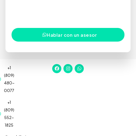
preguntas y ayudarte a tomar decisiones con
confianza en uno de los mercados inmobiliarios más
dinámicos del Caribe.
Hablar con un asesor
+1
(809)
480-
0077
+1
(809)
552-
1825