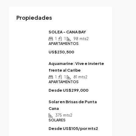
Propiedades
SOLEA – CANA BAY
1
1
98
mts2
APARTAMENTOS
US$230,500
Aquamarine: Vive e invierte
frente al Caribe
1
1
81
mts2
APARTAMENTOS
Desde
US$299,000
Solar en Brisas de Punta
Cana
375
mts2
SOLARES
Desde
US$105/por mts2