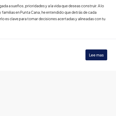
ada a sueños, prioridades y a la vida que deseas construir. A lo
 familias en Punta Cana, he entendido que detrás de cada
arlo es clave para tomar decisiones acertadas y alineadas con tu
.
Lee mas