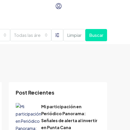
Todas las áreas
Limpiar
Buscar
Post Recientes
Mi participación en
Periódico Panorama:
Señales de alerta al invertir
en Punta Cana