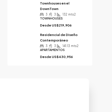
Townhouses en el
DownTown
3
3
132
mts2
TOWNHOUSES
Desde
US$219,906
Residencial de Diseño
Contemporáneo
3
3
141.13
mts2
APARTAMENTOS
Desde
US$430,956