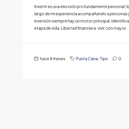
Invertir es una elección profundamente personal, lig
largo de mi experiencia acompañando a personas y
inversión siempre hay un motor principal. Identific
etapa de vida. Libertad financiera: vivir con mayor..
hace 8 meses
Punta Cana
,
Tips
0