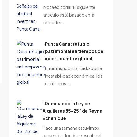
Nota editorial: El siguiente
artículo está basado en la
reciente…
Punta Cana: refugio
patrimonial en tiempos de
incertidumbre global
En un mundo marcado por la
inestabilidad económica, los
conflictos…
“Dominando la Ley de
Alquileres 85-25” de Reyna
Echenique
Hace una semana estuvimos
presentes donde se escribe el