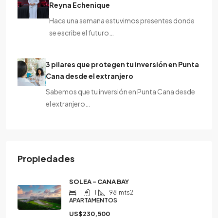
Reyna Echenique
Hace una semana estuvimos presentes donde
se escribe el futuro…
3 pilares que protegen tu inversión en Punta
Cana desde el extranjero
Sabemos que tu inversión en Punta Cana desde
el extranjero…
Propiedades
SOLEA – CANA BAY
1
1
98
mts2
APARTAMENTOS
US$230,500