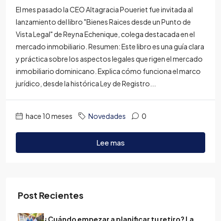
El mes pasado la CEO Altagracia Poueriet fue invitada al
lanzamiento del libro "Bienes Raices desde un Punto de
Vista Legal" de Reyna Echenique, colega destacada en el
mercado inmobiliario. Resumen: Este libro es una guía clara
y práctica sobre los aspectos legales que rigen el mercado
inmobiliario dominicano. Explica cómo funciona el marco
jurídico, desde la histórica Ley de Registro...
hace 10 meses
Novedades
0
Lee mas
Post Recientes
¿Cuándo empezar a planificar tu retiro? La