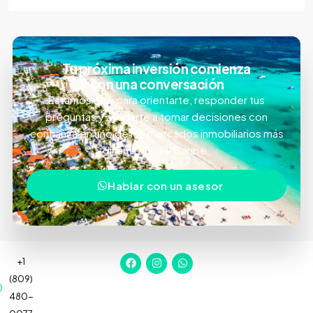
Tu próxima inversión comienza
con una conversación
Estamos aquí para orientarte, responder tus
preguntas y ayudarte a tomar decisiones con
confianza en uno de los mercados inmobiliarios más
dinámicos del Caribe.
Hablar con un asesor
+1
(809)
480-