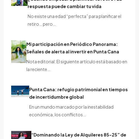
respuesta puede cambiar tu vida
No existe una edad “perfecta” para planificar el
retiro… pero…
Mi participación en Periódico Panorama:
Señales de alerta al invertir en Punta Cana
Nota editorial: El siguiente artículo está basado en
la reciente…
Punta Cana: refugio patrimonial en tiempos
de incertidumbre global
En un mundo marcado por la inestabilidad
económica, los conflictos…
“Dominando la Ley de Alquileres 85-25” de