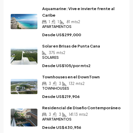
Aquamarine: Vive e invierte frente al
Caribe
1
1
81
mts2
APARTAMENTOS
Desde
US$299,000
Solar en Brisas de Punta Cana
375
mts2
SOLARES
Desde
US$105/por mts2
Townhouses en el DownTown
3
3
132
mts2
TOWNHOUSES
Desde
US$219,906
Residencial de Diseño Contemporáneo
3
3
141.13
mts2
APARTAMENTOS
Desde
US$430,956