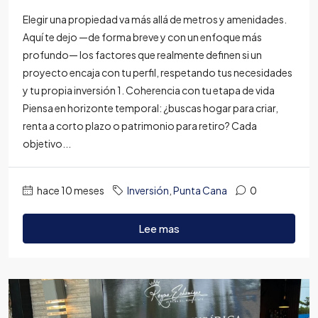
Elegir una propiedad va más allá de metros y amenidades.
Aquí te dejo —de forma breve y con un enfoque más
profundo— los factores que realmente definen si un
proyecto encaja con tu perfil, respetando tus necesidades
y tu propia inversión 1. Coherencia con tu etapa de vida
Piensa en horizonte temporal: ¿buscas hogar para criar,
renta a corto plazo o patrimonio para retiro? Cada
objetivo...
hace 10 meses
Inversión
,
Punta Cana
0
Lee mas