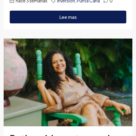
hace 3 semanas
Inversión
,
Punta Cana
0
Lee mas