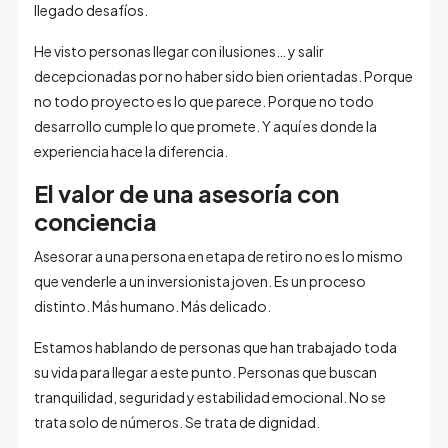
llegado desafíos.
He visto personas llegar con ilusiones… y salir
decepcionadas por no haber sido bien orientadas. Porque
no todo proyecto es lo que parece. Porque no todo
desarrollo cumple lo que promete. Y aquí es donde la
experiencia hace la diferencia.
El valor de una asesoría con
conciencia
Asesorar a una persona en etapa de retiro no es lo mismo
que venderle a un inversionista joven. Es un proceso
distinto. Más humano. Más delicado.
Estamos hablando de personas que han trabajado toda
su vida para llegar a este punto. Personas que buscan
tranquilidad, seguridad y estabilidad emocional. No se
trata solo de números. Se trata de dignidad.