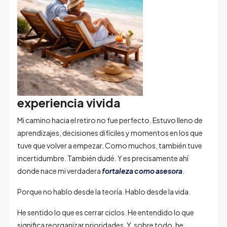
experiencia vivida
Mi camino hacia el retiro no fue perfecto. Estuvo lleno de
aprendizajes, decisiones difíciles y momentos en los que
tuve que volver a empezar. Como muchos, también tuve
incertidumbre. También dudé. Y es precisamente ahí
donde nace mi verdadera
fortaleza como asesora
.
Porque no hablo desde la teoría. Hablo desde la vida.
He sentido lo que es cerrar ciclos. He entendido lo que
significa reorganizar prioridades. Y, sobre todo, he