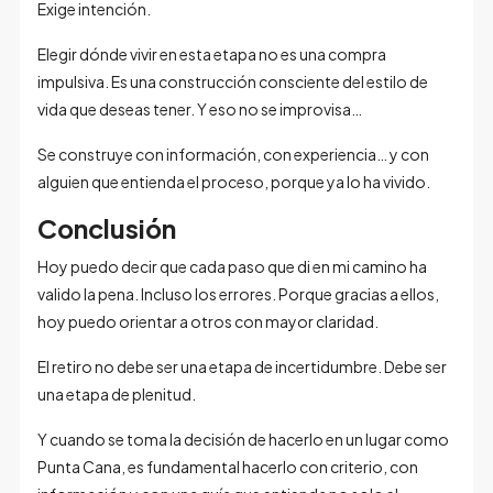
Exige intención.
Elegir dónde vivir en esta etapa no es una compra
impulsiva. Es una construcción consciente del estilo de
vida que deseas tener. Y eso no se improvisa…
Se construye con información, con experiencia… y con
alguien que entienda el proceso, porque ya lo ha vivido.
Conclusión
Hoy puedo decir que cada paso que di en mi camino ha
valido la pena. Incluso los errores. Porque gracias a ellos,
hoy puedo orientar a otros con mayor claridad.
El retiro no debe ser una etapa de incertidumbre. Debe ser
una etapa de plenitud.
Y cuando se toma la decisión de hacerlo en un lugar como
Punta Cana, es fundamental hacerlo con criterio, con