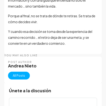
información y con una guía que entienda no solo el
mercado… sino también la vida.
Porque al final, no se trata de dónde te retiras. Se trata de
cómo decides vivir.
Y cuando esa decisión se toma desde la experiencia del
camino recorrido… el retiro deja de ser una meta, y se
convierte en un verdadero comienzo.
YOU MAY ALSO LIKE
POST AUTHOR
Andrea Nieto
All Posts
Únete a la discusión