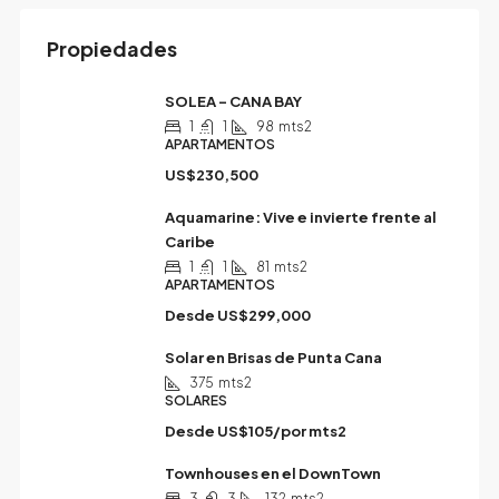
Propiedades
SOLEA – CANA BAY
1
1
98
mts2
APARTAMENTOS
US$230,500
Aquamarine: Vive e invierte frente al
Caribe
1
1
81
mts2
APARTAMENTOS
Desde
US$299,000
Solar en Brisas de Punta Cana
375
mts2
SOLARES
Desde
US$105/por mts2
Townhouses en el DownTown
3
3
132
mts2