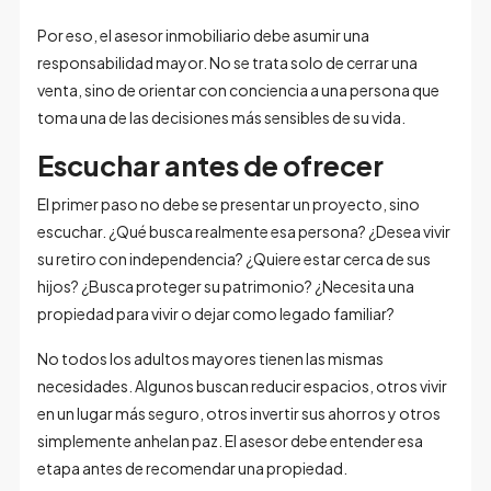
Por eso, el asesor inmobiliario debe asumir una
responsabilidad mayor. No se trata solo de cerrar una
venta, sino de orientar con conciencia a una persona que
toma una de las decisiones más sensibles de su vida.
Escuchar antes de ofrecer
El primer paso no debe se presentar un proyecto, sino
escuchar. ¿Qué busca realmente esa persona? ¿Desea vivir
su retiro con independencia? ¿Quiere estar cerca de sus
hijos? ¿Busca proteger su patrimonio? ¿Necesita una
propiedad para vivir o dejar como legado familiar?
No todos los adultos mayores tienen las mismas
necesidades. Algunos buscan reducir espacios, otros vivir
en un lugar más seguro, otros invertir sus ahorros y otros
simplemente anhelan paz. El asesor debe entender esa
etapa antes de recomendar una propiedad.