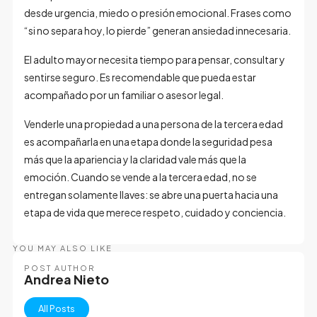
desde urgencia, miedo o presión emocional. Frases como
“si no separa hoy, lo pierde” generan ansiedad innecesaria.
El adulto mayor necesita tiempo para pensar, consultar y
sentirse seguro. Es recomendable que pueda estar
acompañado por un familiar o asesor legal.
Venderle una propiedad a una persona de la tercera edad
es acompañarla en una etapa donde la seguridad pesa
más que la apariencia y la claridad vale más que la
emoción. Cuando se vende a la tercera edad, no se
entregan solamente llaves: se abre una puerta hacia una
etapa de vida que merece respeto, cuidado y conciencia.
YOU MAY ALSO LIKE
POST AUTHOR
Andrea Nieto
All Posts