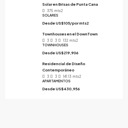
Solar en Brisas de Punta Cana
375
mts2
SOLARES
Desde
US$105/por mts2
Townhouses en el DownTown
3
3
132
mts2
TOWNHOUSES
Desde
US$219,906
Residencial de Diseño
Contemporáneo
3
3
141.13
mts2
APARTAMENTOS
Desde
US$430,956