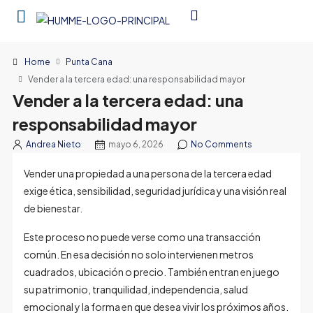
Home
Punta Cana
Vender a la tercera edad: una responsabilidad mayor
Vender a la tercera edad: una
responsabilidad mayor
Andrea Nieto
mayo 6, 2026
No Comments
Vender una propiedad a una persona de la tercera edad
exige ética, sensibilidad, seguridad jurídica y una visión real
de bienestar.
Este proceso no puede verse como una transacción
común. En esa decisión no solo intervienen metros
cuadrados, ubicación o precio. También entran en juego
su patrimonio, tranquilidad, independencia, salud
emocional y la forma en que desea vivir los próximos años.