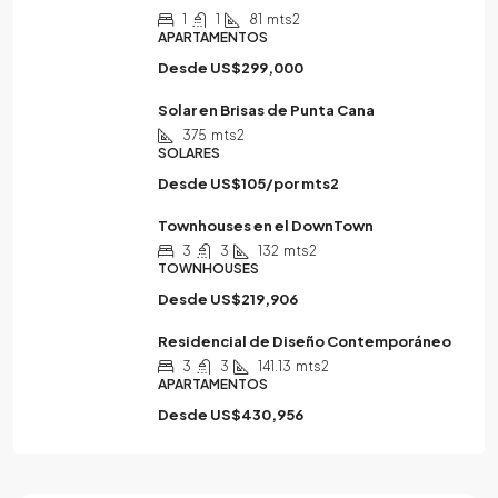
1
1
81
mts2
APARTAMENTOS
Desde
US$299,000
Solar en Brisas de Punta Cana
375
mts2
SOLARES
Desde
US$105/por mts2
Townhouses en el DownTown
3
3
132
mts2
TOWNHOUSES
Desde
US$219,906
Residencial de Diseño Contemporáneo
3
3
141.13
mts2
APARTAMENTOS
Desde
US$430,956