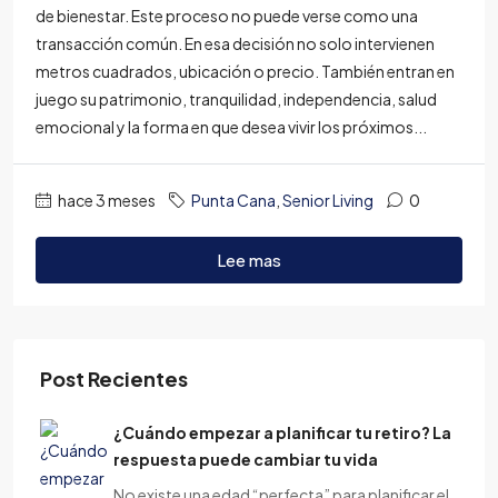
de bienestar. Este proceso no puede verse como una
transacción común. En esa decisión no solo intervienen
metros cuadrados, ubicación o precio. También entran en
juego su patrimonio, tranquilidad, independencia, salud
emocional y la forma en que desea vivir los próximos...
hace 3 meses
Punta Cana
,
Senior Living
0
Lee mas
Post Recientes
¿Cuándo empezar a planificar tu retiro? La
respuesta puede cambiar tu vida
No existe una edad “perfecta” para planificar el