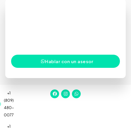
Tu próxima inversión comienza
con una conversación
Estamos aquí para orientarte, responder tus
preguntas y ayudarte a tomar decisiones con
confianza en uno de los mercados inmobiliarios más
dinámicos del Caribe.
Hablar con un asesor
+1
(809)
480-
0077
+1