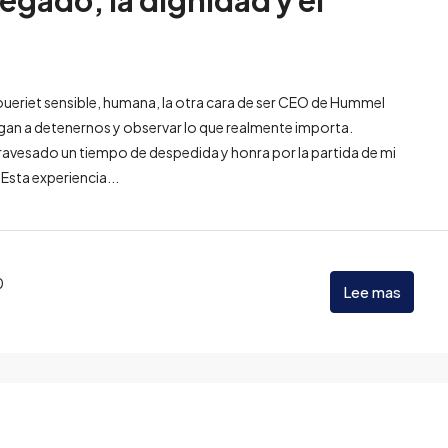
legado, la dignidad y el
oueriet sensible, humana, la otra cara de ser CEO de Hummel
igan a detenernos y observar lo que realmente importa.
avesado un tiempo de despedida y honra por la partida de mi
sta experiencia...
0
Lee mas