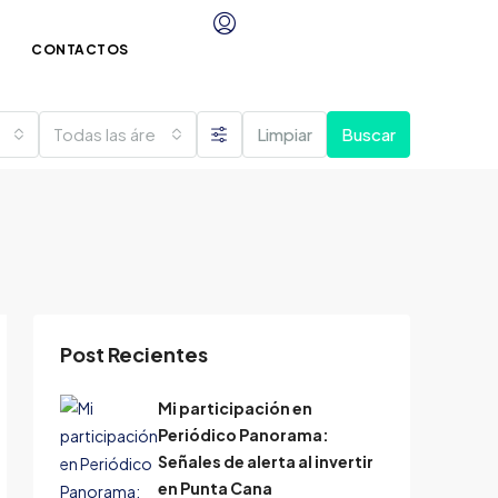
CONTACTOS
Todas las áreas
Limpiar
Buscar
Post Recientes
Mi participación en
Periódico Panorama:
Señales de alerta al invertir
en Punta Cana