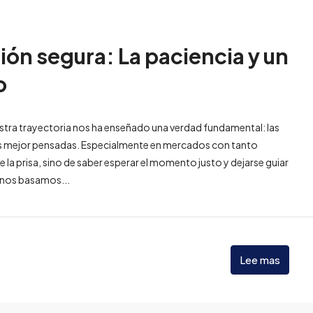
ión segura: La paciencia y un
o
stra trayectoria nos ha enseñado una verdad fundamental: las
las mejor pensadas. Especialmente en mercados con tanto
la prisa, sino de saber esperar el momento justo y dejarse guiar
, nos basamos...
Lee mas