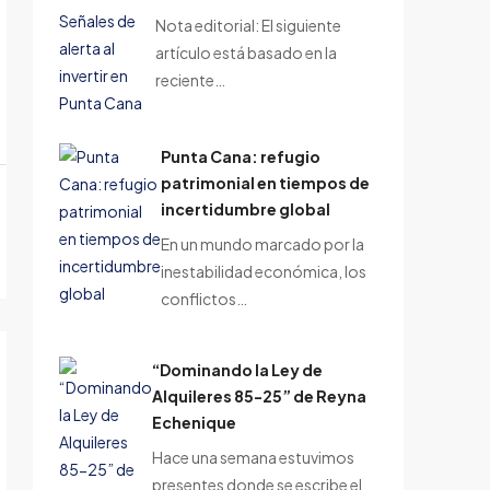
Nota editorial: El siguiente
artículo está basado en la
reciente…
Punta Cana: refugio
patrimonial en tiempos de
incertidumbre global
En un mundo marcado por la
inestabilidad económica, los
conflictos…
“Dominando la Ley de
Alquileres 85-25” de Reyna
Echenique
Hace una semana estuvimos
presentes donde se escribe el