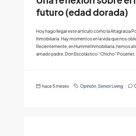
Una reflexión sobre el 
futuro (edad dorada)
Hoy hago llegar este artículo como la Altagracia P
Inmobiliaria. Hay momentos en la vida que nos obl
Recientemente, en Hummel Inmobiliaria, hemos atr
amado padre, Don Escolástico “Chicho” Poueriet. E
hace 5 meses
Opinión
,
Senior Living