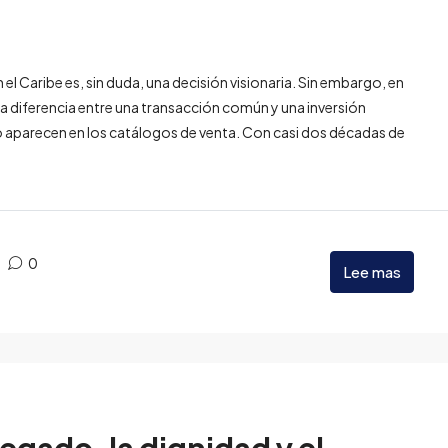
n el Caribe es, sin duda, una decisión visionaria. Sin embargo, en
 diferencia entre una transacción común y una inversión
 no aparecen en los catálogos de venta. Con casi dos décadas de
0
Lee mas