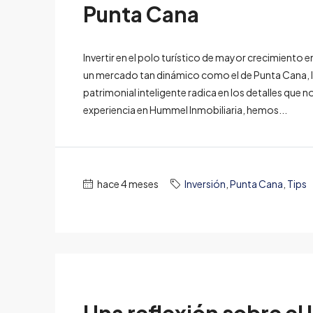
Punta Cana
Invertir en el polo turístico de mayor crecimiento e
un mercado tan dinámico como el de Punta Cana, la
patrimonial inteligente radica en los detalles que
experiencia en Hummel Inmobiliaria, hemos...
hace 4 meses
Inversión
,
Punta Cana
,
Tips