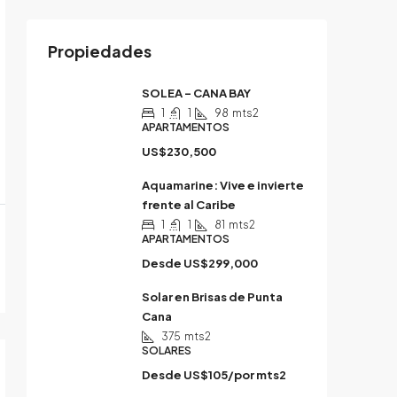
Propiedades
SOLEA – CANA BAY
1
1
98
mts2
APARTAMENTOS
US$230,500
Aquamarine: Vive e invierte
frente al Caribe
1
1
81
mts2
APARTAMENTOS
Desde
US$299,000
Solar en Brisas de Punta
Cana
375
mts2
SOLARES
Desde
US$105/por mts2