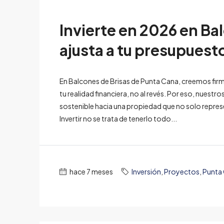
Invierte en 2026 en Ba
ajusta a tu presupuest
En Balcones de Brisas de Punta Cana, creemos firm
tu realidad financiera, no al revés. Por eso, nue
sostenible hacia una propiedad que no solo represe
Invertir no se trata de tenerlo todo...
hace 7 meses
Inversión
,
Proyectos
,
Punta