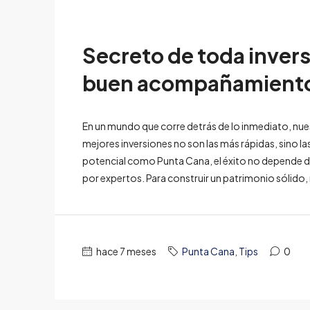
Secreto de toda invers
buen acompañamient
En un mundo que corre detrás de lo inmediato, nue
mejores inversiones no son las más rápidas, sino 
potencial como Punta Cana, el éxito no depende de 
por expertos. Para construir un patrimonio sólido
hace 7 meses
Punta Cana
,
Tips
0