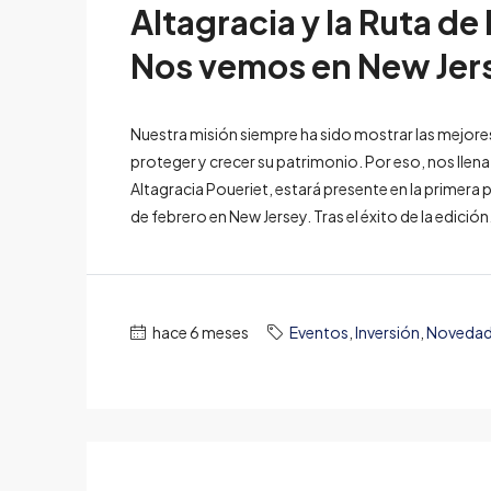
Altagracia y la Ruta d
Nos vemos en New Jer
Nuestra misión siempre ha sido mostrar las mejore
proteger y crecer su patrimonio. Por eso, nos llen
Altagracia Poueriet, estará presente en la primera 
de febrero en New Jersey. Tras el éxito de la edición.
hace 6 meses
Eventos
,
Inversión
,
Noveda