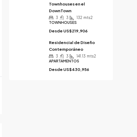
Townhouses en el
DownTown
3
3
132
mts2
TOWNHOUSES
Desde
US$219,906
Residencial de Diseño
Contemporáneo
3
3
141.13
mts2
APARTAMENTOS
Desde
US$430,956